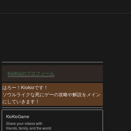
KioKioのプロフィール
はろー！Kiokioです！

ソウルライクな死にゲーの攻略や解説をメイン
にしていきます！
KioKioGame
Share your videos with
friends, family, and the world