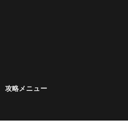
攻略メニュー
Kiokioのゲーム記録
/
Avatar: Frontiers of Pandora Guía