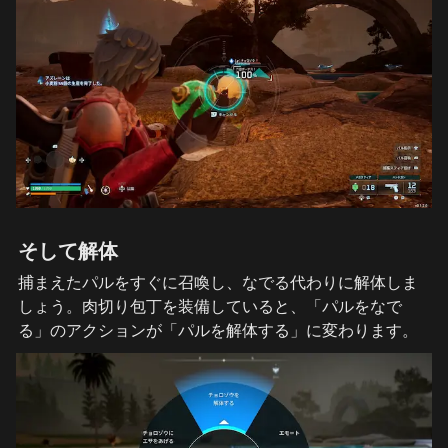
そして解体
捕まえたパルをすぐに召喚し、なでる代わりに解体しま
しょう。肉切り包丁を装備していると、「パルをなで
る」のアクションが「パルを解体する」に変わります。