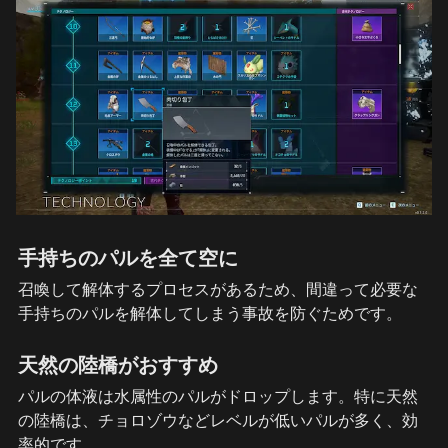
手持ちのパルを全て空に
召喚して解体するプロセスがあるため、間違って必要な
手持ちのパルを解体してしまう事故を防ぐためです。
天然の陸橋がおすすめ
パルの体液は水属性のパルがドロップします。特に天然
の陸橋は、チョロゾウなどレベルが低いパルが多く、効
率的です。