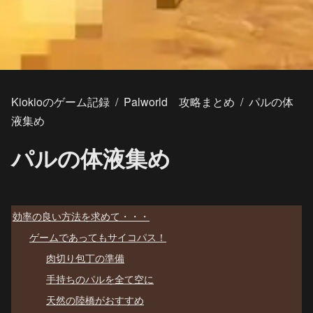
Kiokioのゲーム記録
/
Palworld 攻略まとめ
/
パルの体
液集め
パルの体液集め
効率の良い方法を求めて・・・
ゲームであってもサイコパス！
肉切り包丁の準備
手持ちのパルを全て空に
天然の陸橋がおすすめ