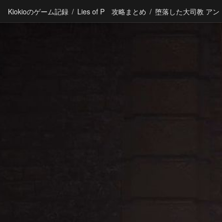
Kiokioのゲーム記録
/
Lies of P 攻略まとめ
/
堕落した大司教 アン