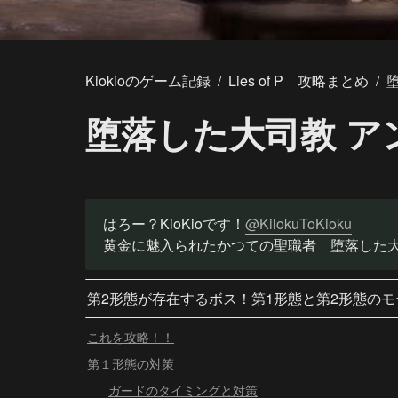
Kiokioのゲーム記録
/
Lies of P 攻略まとめ
/
堕落した大司教 ア
はろー？KioKioです！
@KilokuToKioku
黄金に魅入られたかつての聖職者　堕落した大
第2形態が存在するボス！第1形態と第2形態の
これを攻略！！
第１形態の対策
ガードのタイミングと対策