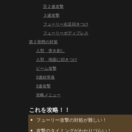
舌２連攻撃
３連攻撃
フューリー右足叩きつけ
フューリーボディプレス
第２形態の対策
人型 突き刺し
人型 地面に叩きつけ
ビーム攻撃
3連続突進
3連攻撃
攻略メニュー
これを攻略！！
フューリー攻撃の対処が難しい！
攻撃のタイミングがわかりづらい！