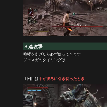
３連攻撃
咆哮をあげたら必ず使ってきます

ジャスガのタイミングは

１回目は
手が後ろに引き切ったとき