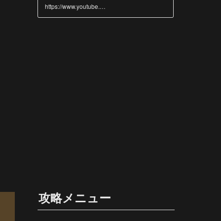
and the world
https://www.youtube.com/@GAMES-fb2uk
攻略メニュー