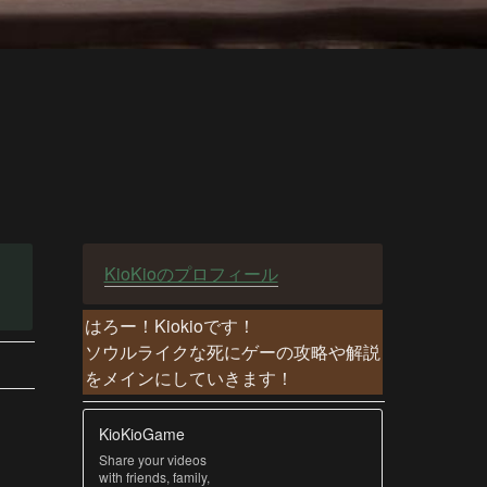
KioKioのプロフィール
はろー！Kiokioです！

ソウルライクな死にゲーの攻略や解説
をメインにしていきます！
KioKioGame
Share your videos
with friends, family,