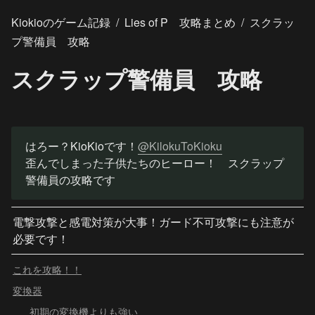
Kiokioのゲーム記録
/
Lies of P 攻略まとめ
/
スクラッ
プ警備員 攻略
スクラップ警備員 攻略
はろー？KioKioです！
@KilokuToKioku
歪んでしまった子供たちのヒーロー！　スクラップ
警備員の攻略です
電撃攻撃と感電対策が大事！ガード不可攻撃にも注意が
必要です！
これを攻略！！
変換器
初期の変換機よりも強い