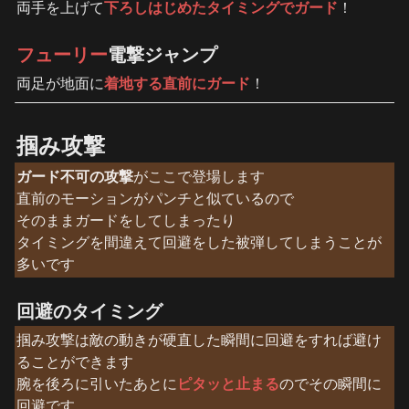
両手を上げて
下ろしはじめたタイミングでガード
！
フューリー
電撃ジャンプ
両足が地面に
着地する直前にガード
！
掴み攻撃
ガード不可の攻撃
がここで登場します

直前のモーションがパンチと似ているので

そのままガードをしてしまったり

タイミングを間違えて回避をした被弾してしまうことが
多いです
回避のタイミング
掴み攻撃は敵の動きが硬直した瞬間に回避をすれば避け
ることができます

腕を後ろに引いたあとに
ピタッと止まる
のでその瞬間に
回避です