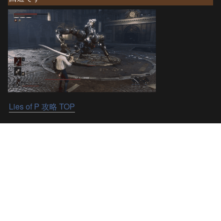
Lies of P 攻略 TOP
KioKioのプロフィール
はろー！Kiokioです！

ソウルライクな死にゲーの攻略や解説をメインにしてい
きます！
げーむGAMES