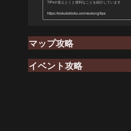
TIPsや覚えとくと便利なことを紹介しています
https://kiokutokiloku.com/wukong/tips
マップ攻略
イベント攻略