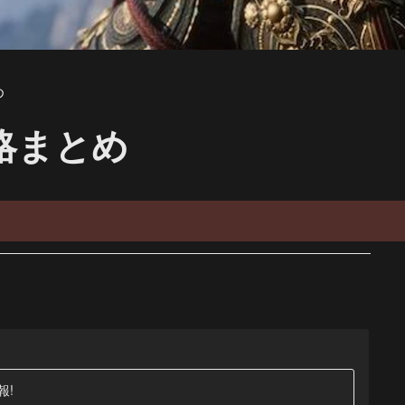
め
略まとめ
報!