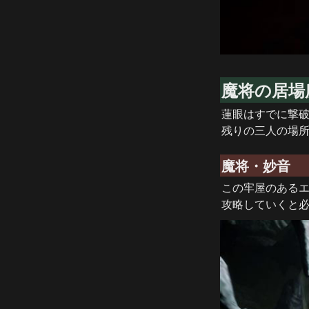
魔将の居場
蓮眼はすでに撃破
残りの三人の場
魔将・妙音
この牢屋のあるエ
攻略していくと