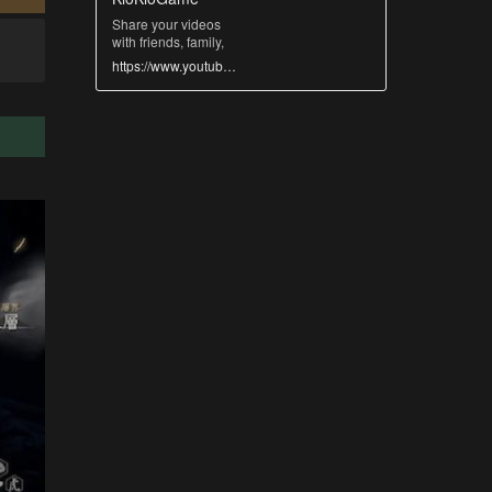
Share your videos
with friends, family,
and the world
https://www.youtube.com/@GAMES-fb2uk