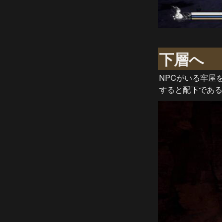
下層へ
NPCがいる牢屋
すると配下であ