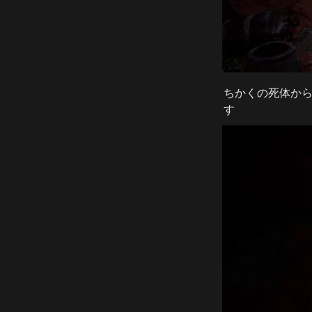
ちかくの死体か
す