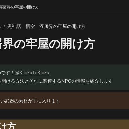
浮屠界の牢屋の開け方
め
/
黒神話 悟空 浮屠界の牢屋の開け方
屠界の牢屋の開け方
ioです！
@KilokuToKioku
を開ける方法とそれに関連するNPCの情報を紹介します
しい武器の素材が手に入ります
け方