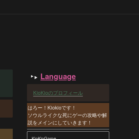
Language
KioKioのプロフィール
はろー！Kiokioです！

ソウルライクな死にゲーの攻略や解
説をメインにしていきます！
KioKioGame