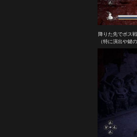
降りた先でボス戦
（特に演出や鍵