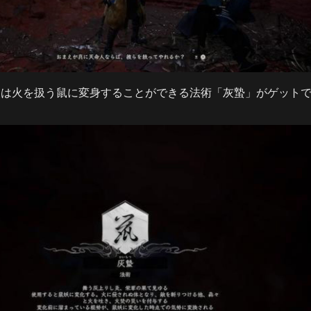
らは火を扱う鼠に変身することができる法術「灰蟄」がゲット