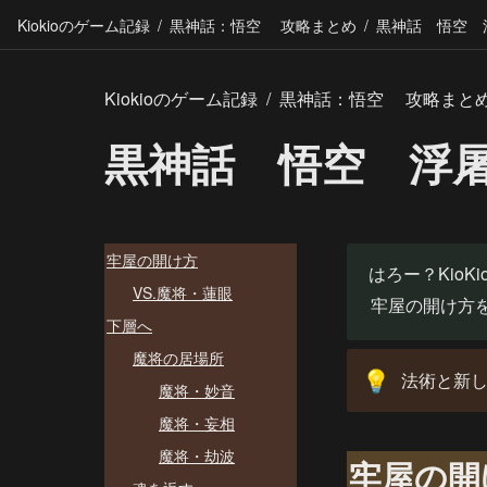
Kiokioのゲーム記録
/
黒神話：悟空 攻略まとめ
/
黒神話 悟空 
Kiokioのゲーム記録
/
黒神話：悟空 攻略まと
黒神話 悟空 浮
牢屋の開け方
はろー？KioK
VS.魔将・蓮眼
牢屋の開け方
下層へ
魔将の居場所
法術と新
💡
魔将・妙音
魔将・妄相
魔将・劫波
牢屋の開