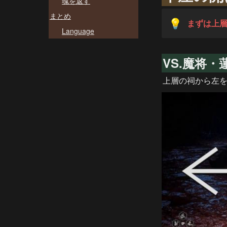
魂を返す
まとめ
まずは上
💡
Language
VS.魔将・
上層の祠から左