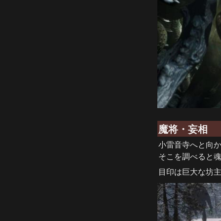
魔将・妄相
小雷音寺へと向か
そこを調べると
目印は巨大な坊主